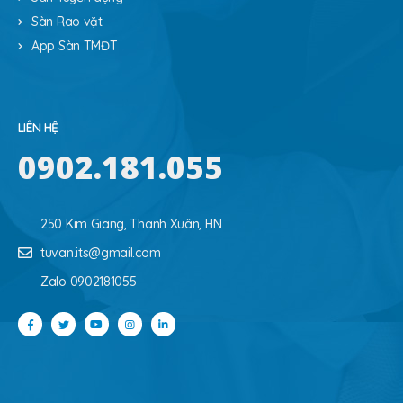
Sàn Rao vặt
App Sàn TMĐT
LIÊN HỆ
0902.181.055
250 Kim Giang, Thanh Xuân, HN
tuvan.its@gmail.com
Zalo 0902181055