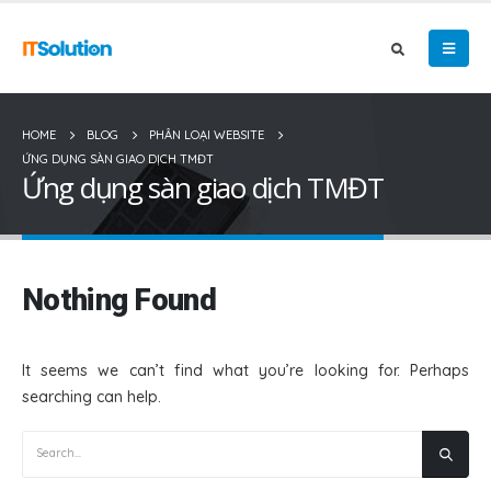
HOME
BLOG
PHÂN LOẠI WEBSITE
ỨNG DỤNG SÀN GIAO DỊCH TMĐT
Ứng dụng sàn giao dịch TMĐT
Nothing Found
It seems we can’t find what you’re looking for. Perhaps
searching can help.