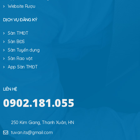
Website Rượu
DỊCH VỤ ĐĂNG KÝ
Sàn TMĐT
Sàn BĐS
Sàn Tuyển dụng
Sàn Rao vặt
App Sàn TMĐT
LIÊN HỆ
0902.181.055
250 Kim Giang, Thanh Xuân, HN
tuvan.its@gmail.com