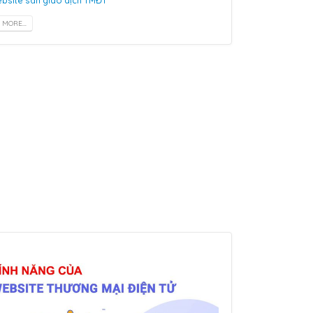
bsite sàn giao dịch TMĐT
 MORE...