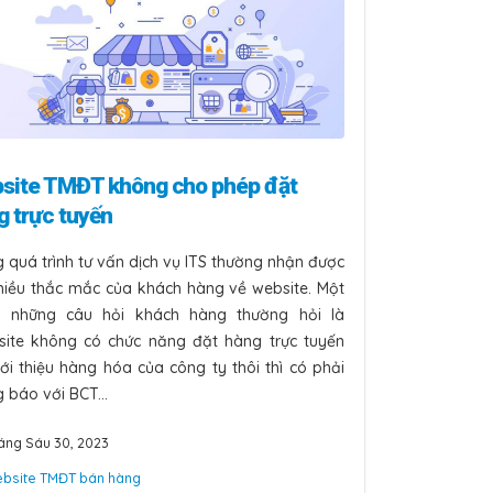
site TMĐT không cho phép đặt
g trực tuyến
 quá trình tư vấn dịch vụ ITS thường nhận được
nhiều thắc mắc của khách hàng về website. Một
g những câu hỏi khách hàng thường hỏi là
site không có chức năng đặt hàng trực tuyến
iới thiệu hàng hóa của công ty thôi thì có phải
 báo với BCT...
áng Sáu 30, 2023
bsite TMĐT bán hàng