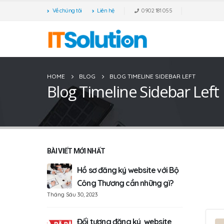
Về chúng tôi
Liên hệ
0902 181 055
HOME
BLOG
BLOG TIMELINE SIDEBAR LEFT
Blog Timeline Sidebar Left
BÀI VIẾT MỚI NHẤT
hàng là
Hồ sơ đăng ký
website với Bộ
Công Thương cần những gì?
Tháng Sáu 30, 2023
Tháng Tám 
Đối tượng đăng ký
website