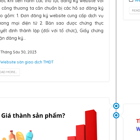
We
ước khi tiến hành các thủ tục đăng ký website với
 công thương ta cần chuẩn bị các hồ sơ đăng ký
READ
o gồm: 1. Đơn đăng ký website cung cấp dịch vụ
ương mại điện tử 2. Bản sao được chứng thực
yết định thành lập (đối với tổ chức), Giấy chứng
ận đăng ký...
Tháng Sáu 30, 2023
Website sàn giao dịch TMĐT
EAD MORE...