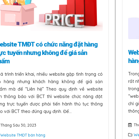
ebsite TMĐT có chức năng đặt hàng
Web
rực tuyến nhưng không để giá sản
hàn
hẩm
Trong
á trình triển khai, nhiều website gặp tình trạng có
rất 
ỏ hàng nhưng khách hàng không để giá sản
tron
ẩm mà để “Liên hệ” Theo quy định về website
“web
n thông báo với BCT thì website chức năng đặt
chỉ g
ng trực tuyến được phải tiến hành thủ tục thông
thông
o với BCT theo đúng quy định. Để...
Th
Tháng Sáu 30, 2023
We
Website TMĐT bán hàng