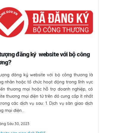
ức năng
nhưng
 tượng đăng ký
website với bộ công
ơng?
 cho
uyến
tượng đăng ký website với bộ công thương là
ng nhân hoặc tổ chức hoạt động trong lĩnh vực
tiến thương mại hoặc hỗ trợ doanh nghiệp, có
te thương mại điện tử trên đó cung cấp ít nhất
rong các dịch vụ sau: 1. Dịch vụ sàn giao dịch
g mại điện...
áng Sáu 30, 2023