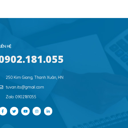
LIÊN HỆ
0902.181.055
250 Kim Giang, Thanh Xuân, HN
tuvan.its@gmail.com
Zalo 0902181055