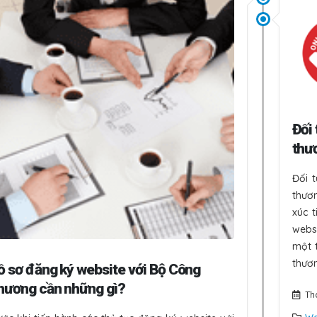
với bộ công thương?
Tháng Sáu 30, 2023
Website TMĐT có ch
đặt hàng trực tuyến 
không để giá sản phẩm
Tháng Sáu 30, 2023
Đối
thư
Website TMĐT không
phép đặt hàng trực t
Đối 
thươ
Tháng Sáu 30, 2023
xúc 
websi
một t
thươn
ồ sơ đăng ký
website với Bộ Công
hương cần những gì?
Th