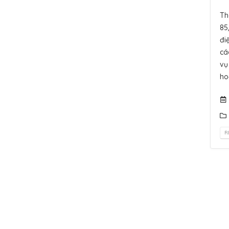
Th
85
đi
cá
vụ
ho
R