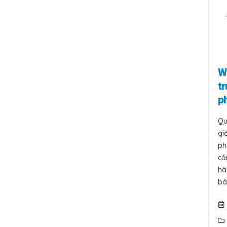
W
t
p
Qu
gi
ph
cầ
hà
bá