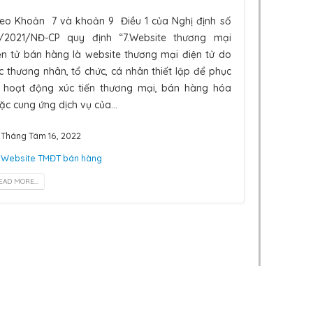
eo Khoản 7 và khoản 9 Điều 1 của Nghị định số
/2021/NĐ-CP quy định “7.Website thương mại
ện tử bán hàng là website thương mại điện tử do
c thương nhân, tổ chức, cá nhân thiết lập để phục
 hoạt động xúc tiến thương mại, bán hàng hóa
ặc cung ứng dịch vụ của...
Tháng Tám 16, 2022
Website TMĐT bán hàng
EAD MORE...