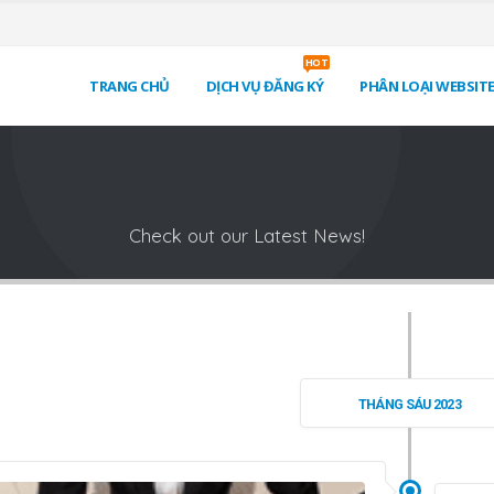
HOT
TRANG CHỦ
DỊCH VỤ ĐĂNG KÝ
PHÂN LOẠI WEBSIT
Check out our Latest News!
Website TMĐT bán hàng là
Hồ sơ đăng ký
website
gì?
Công Thương cần nhữ
THÁNG SÁU 2023
16, 2022
Tháng Sáu 30, 2023
Đối tượng đăng ký
we