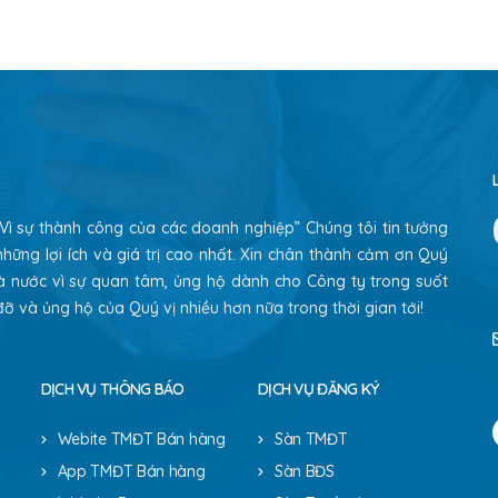
“ Vì sự thành công của các doanh nghiệp” Chúng tôi tin tưởng
hững lợi ích và giá trị cao nhất. Xin chân thành cảm ơn Quý
à nước vì sự quan tâm, ủng hộ dành cho Công ty trong suốt
ỡ và ủng hộ của Quý vị nhiều hơn nữa trong thời gian tới!
DỊCH VỤ THÔNG BÁO
DỊCH VỤ ĐĂNG KÝ
Webite TMĐT Bán hàng
Sàn TMĐT
App TMĐT Bán hàng
Sàn BĐS