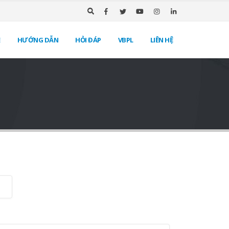
E
HƯỚNG DẪN
HỎI ĐÁP
VBPL
LIÊN HỆ
 với Bộ
Website TMĐT bán hàng là
ng gì?
gì?
Tháng Tám 16, 2022
bsite