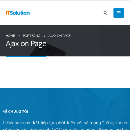
HOME
PORTFOLIO
AJAX ON PAGE
Ajax on Page
VỀ CHÚNG TÔI
ITSolution cam kết tiếp tục phát triển với sứ mạng “ Vì sự thành
công của các doanh nghiệp” Chúng tôi tin tưởng sẽ mang lại cho