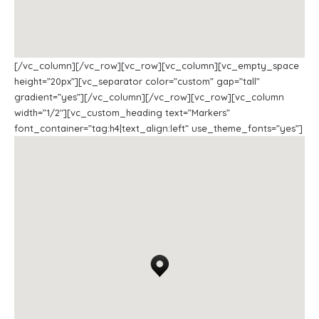
[/vc_column][/vc_row][vc_row][vc_column][vc_empty_space
height=”20px”][vc_separator color=”custom” gap=”tall”
gradient=”yes”][/vc_column][/vc_row][vc_row][vc_column
width=”1/2″][vc_custom_heading text=”Markers”
font_container=”tag:h4|text_align:left” use_theme_fonts=”yes”]