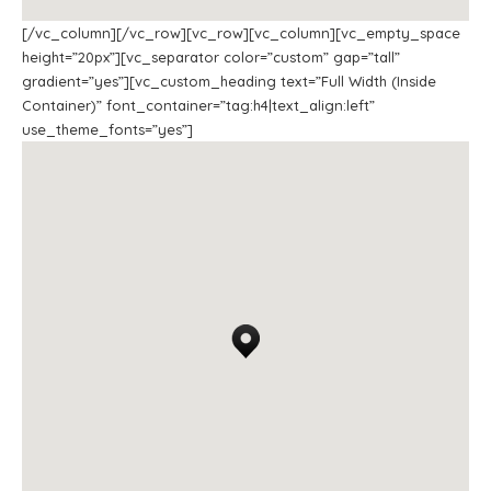
[/vc_column][/vc_row][vc_row][vc_column][vc_empty_space
height=”20px”][vc_separator color=”custom” gap=”tall”
gradient=”yes”][vc_custom_heading text=”Full Width (Inside
Container)” font_container=”tag:h4|text_align:left”
use_theme_fonts=”yes”]