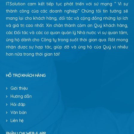
ITSolution cam kết tiếp tục phát triển với sứ mạng “ Vì sự
thành công của các doanh nghiệp” Chúng tôi tin tưởng sẽ
mang lại cho khách hàng, đối tác và cộng đồng những lợi ích
và giá trị cao nhất. Xin chân thành cảm ơn Quý khách hàng,
các Đối tác và các cơ quan quản lý Nhà nước vì sự quan tâm,
ủng hộ dành cho Công ty trong suốt thời gian qua. Rất mong
nhận được sự hợp tác, giúp đỡ và ủng hộ của Quý vị nhiều
hơn nữa trong thời gian tới!
HỖ TRỢ KHÁCH HÀNG
Giới thiệu
Hướng dẫn
Hỏi đáp
Văn bản
Liên hệ
PHÂN LOẠI WEB & APP