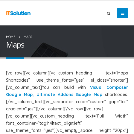
HOME
MAPS
Maps
[vc_row][vc_column][vc_custom_heading text=”Maps
Shortcodes” use_theme_fonts=”yes” el_class=”shorter”]
[vc_column_text]You can build with
Visual Composer
Google Map, Ultimate Addons Google Map
shortcodes.
[/vc_column_text][vc_separator color=”custom” gap=”tall”
gradient=”yes”][/vc_column][/vc_row][vc_row]
[vc_column][vc_custom_heading text=”Full Width”
font_container=”tag:h4|text_align:left”
use_theme_fonts=”yes”][vc_empty_space height=”20px”]