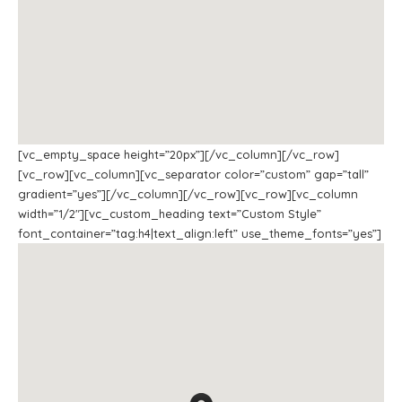
[vc_empty_space height=”20px”][/vc_column][/vc_row]
[vc_row][vc_column][vc_separator color=”custom” gap=”tall”
gradient=”yes”][/vc_column][/vc_row][vc_row][vc_column
width=”1/2″][vc_custom_heading text=”Custom Style”
font_container=”tag:h4|text_align:left” use_theme_fonts=”yes”]