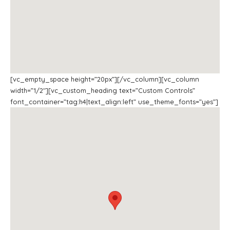
[vc_empty_space height=”20px”][/vc_column][vc_column
width=”1/2″][vc_custom_heading text=”Custom Controls”
font_container=”tag:h4|text_align:left” use_theme_fonts=”yes”]