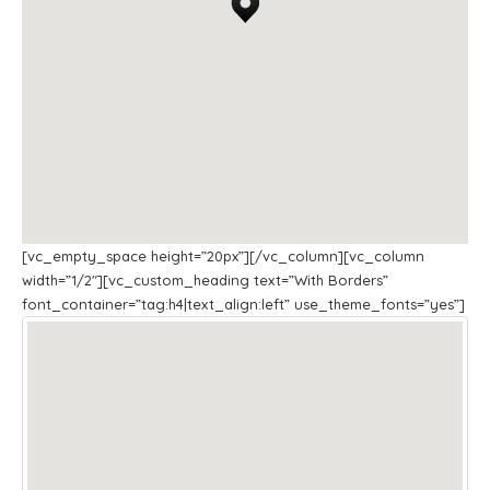
[vc_empty_space height=”20px”][/vc_column][vc_column
width=”1/2″][vc_custom_heading text=”With Borders”
font_container=”tag:h4|text_align:left” use_theme_fonts=”yes”]