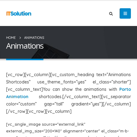
HOME
ANIMATIONS
Animations
[vc_row][vc_column][vc_custom_heading text=”Animations
Shortcodes” use_theme_fonts=”yes” el_class=”shorter”]
[vc_column_text]You can show the animations with
Porto
Animation
shortcodes.[/vc_column_text][vc_separator
color=”custom” gap=”tall” gradient=”yes”][/vc_column]
[/vc_row][vc_row][vc_column]
[vc_single_image source=”external_link”
external_img_size=”200×140″ alignment=”center” el_class=”m-b-