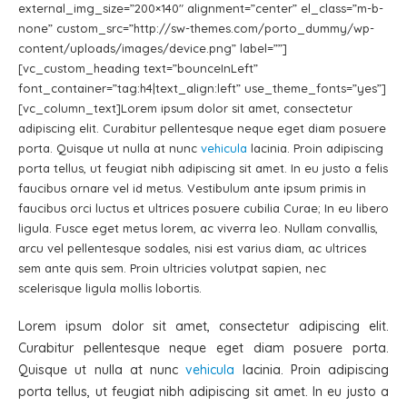
external_img_size=”200×140″ alignment=”center” el_class=”m-b-
none” custom_src=”http://sw-themes.com/porto_dummy/wp-
content/uploads/images/device.png” label=””]
[vc_custom_heading text=”bounceInLeft”
font_container=”tag:h4|text_align:left” use_theme_fonts=”yes”]
[vc_column_text]Lorem ipsum dolor sit amet, consectetur
adipiscing elit. Curabitur pellentesque neque eget diam posuere
porta. Quisque ut nulla at nunc
vehicula
lacinia. Proin adipiscing
porta tellus, ut feugiat nibh adipiscing sit amet. In eu justo a felis
faucibus ornare vel id metus. Vestibulum ante ipsum primis in
faucibus orci luctus et ultrices posuere cubilia Curae; In eu libero
ligula. Fusce eget metus lorem, ac viverra leo. Nullam convallis,
arcu vel pellentesque sodales, nisi est varius diam, ac ultrices
sem ante quis sem. Proin ultricies volutpat sapien, nec
scelerisque ligula mollis lobortis.
Lorem ipsum dolor sit amet, consectetur adipiscing elit.
Curabitur pellentesque neque eget diam posuere porta.
Quisque ut nulla at nunc
vehicula
lacinia. Proin adipiscing
porta tellus, ut feugiat nibh adipiscing sit amet. In eu justo a