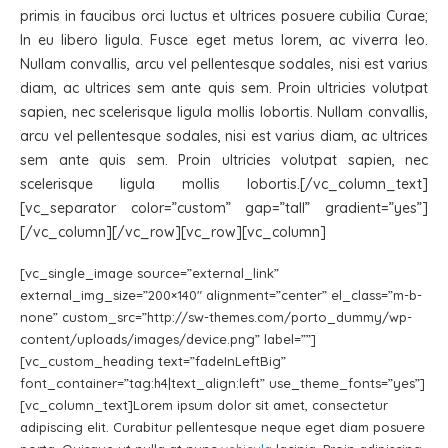
primis in faucibus orci luctus et ultrices posuere cubilia Curae;
In eu libero ligula. Fusce eget metus lorem, ac viverra leo.
Nullam convallis, arcu vel pellentesque sodales, nisi est varius
diam, ac ultrices sem ante quis sem. Proin ultricies volutpat
sapien, nec scelerisque ligula mollis lobortis. Nullam convallis,
arcu vel pellentesque sodales, nisi est varius diam, ac ultrices
sem ante quis sem. Proin ultricies volutpat sapien, nec
scelerisque ligula mollis lobortis.[/vc_column_text]
[vc_separator color=”custom” gap=”tall” gradient=”yes”]
[/vc_column][/vc_row][vc_row][vc_column]
[vc_single_image source=”external_link”
external_img_size=”200×140″ alignment=”center” el_class=”m-b-
none” custom_src=”http://sw-themes.com/porto_dummy/wp-
content/uploads/images/device.png” label=””]
[vc_custom_heading text=”fadeInLeftBig”
font_container=”tag:h4|text_align:left” use_theme_fonts=”yes”]
[vc_column_text]Lorem ipsum dolor sit amet, consectetur
adipiscing elit. Curabitur pellentesque neque eget diam posuere