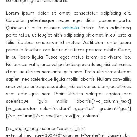
scelerisque ligula mollis lobortis.
Lorem ipsum dolor sit amet, consectetur adipiscing elit.
Curabitur pellentesque neque eget diam posuere porta.
Quisque ut nulla at nunc
vehicula
lacinia. Proin adipiscing
porta tellus, ut feugiat nibh adipiscing sit amet. In eu justo a
felis faucibus ornare vel id metus. Vestibulum ante ipsum
primis in faucibus orci luctus et ultrices posuere cubilia Curae;
In eu libero ligula. Fusce eget metus lorem, ac viverra leo.
Nullam convallis, arcu vel pellentesque sodales, nisi est varius
diam, ac ultrices sem ante quis sem. Proin ultricies volutpat
sapien, nec scelerisque ligula mollis lobortis. Nullam convallis,
arcu vel pellentesque sodales, nisi est varius diam, ac ultrices
sem ante quis sem. Proin ultricies volutpat sapien, nec
scelerisque ligula mollis lobortis.[/vc_column_text]
[vc_separator color=”custom” gap=”tall” gradient=”yes”]
[/vc_column][/vc_row][vc_row][vc_column]
[vc_single_image source=”external_link”
external_img_size=”200×140″ alignment=”center” el_class=”m-b-