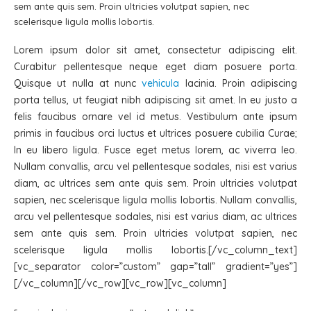
sem ante quis sem. Proin ultricies volutpat sapien, nec
scelerisque ligula mollis lobortis.
Lorem ipsum dolor sit amet, consectetur adipiscing elit.
Curabitur pellentesque neque eget diam posuere porta.
Quisque ut nulla at nunc
vehicula
lacinia. Proin adipiscing
porta tellus, ut feugiat nibh adipiscing sit amet. In eu justo a
felis faucibus ornare vel id metus. Vestibulum ante ipsum
primis in faucibus orci luctus et ultrices posuere cubilia Curae;
In eu libero ligula. Fusce eget metus lorem, ac viverra leo.
Nullam convallis, arcu vel pellentesque sodales, nisi est varius
diam, ac ultrices sem ante quis sem. Proin ultricies volutpat
sapien, nec scelerisque ligula mollis lobortis. Nullam convallis,
arcu vel pellentesque sodales, nisi est varius diam, ac ultrices
sem ante quis sem. Proin ultricies volutpat sapien, nec
scelerisque ligula mollis lobortis.[/vc_column_text]
[vc_separator color=”custom” gap=”tall” gradient=”yes”]
[/vc_column][/vc_row][vc_row][vc_column]