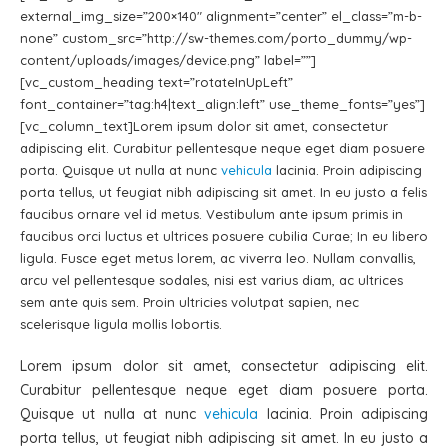
external_img_size=”200×140″ alignment=”center” el_class=”m-b-
none” custom_src=”http://sw-themes.com/porto_dummy/wp-
content/uploads/images/device.png” label=””]
[vc_custom_heading text=”rotateInUpLeft”
font_container=”tag:h4|text_align:left” use_theme_fonts=”yes”]
[vc_column_text]Lorem ipsum dolor sit amet, consectetur
adipiscing elit. Curabitur pellentesque neque eget diam posuere
porta. Quisque ut nulla at nunc
vehicula
lacinia. Proin adipiscing
porta tellus, ut feugiat nibh adipiscing sit amet. In eu justo a felis
faucibus ornare vel id metus. Vestibulum ante ipsum primis in
faucibus orci luctus et ultrices posuere cubilia Curae; In eu libero
ligula. Fusce eget metus lorem, ac viverra leo. Nullam convallis,
arcu vel pellentesque sodales, nisi est varius diam, ac ultrices
sem ante quis sem. Proin ultricies volutpat sapien, nec
scelerisque ligula mollis lobortis.
Lorem ipsum dolor sit amet, consectetur adipiscing elit.
Curabitur pellentesque neque eget diam posuere porta.
Quisque ut nulla at nunc
vehicula
lacinia. Proin adipiscing
porta tellus, ut feugiat nibh adipiscing sit amet. In eu justo a