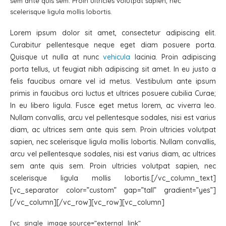
sem ante quis sem. Proin ultricies volutpat sapien, nec
scelerisque ligula mollis lobortis.
Lorem ipsum dolor sit amet, consectetur adipiscing elit.
Curabitur pellentesque neque eget diam posuere porta.
Quisque ut nulla at nunc
vehicula
lacinia. Proin adipiscing
porta tellus, ut feugiat nibh adipiscing sit amet. In eu justo a
felis faucibus ornare vel id metus. Vestibulum ante ipsum
primis in faucibus orci luctus et ultrices posuere cubilia Curae;
In eu libero ligula. Fusce eget metus lorem, ac viverra leo.
Nullam convallis, arcu vel pellentesque sodales, nisi est varius
diam, ac ultrices sem ante quis sem. Proin ultricies volutpat
sapien, nec scelerisque ligula mollis lobortis. Nullam convallis,
arcu vel pellentesque sodales, nisi est varius diam, ac ultrices
sem ante quis sem. Proin ultricies volutpat sapien, nec
scelerisque ligula mollis lobortis.[/vc_column_text]
[vc_separator color=”custom” gap=”tall” gradient=”yes”]
[/vc_column][/vc_row][vc_row][vc_column]
[vc_single_image source=”external_link”