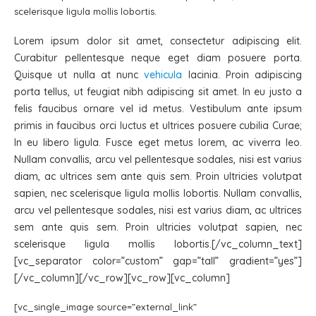
scelerisque ligula mollis lobortis.
Lorem ipsum dolor sit amet, consectetur adipiscing elit.
Curabitur pellentesque neque eget diam posuere porta.
Quisque ut nulla at nunc
vehicula
lacinia. Proin adipiscing
porta tellus, ut feugiat nibh adipiscing sit amet. In eu justo a
felis faucibus ornare vel id metus. Vestibulum ante ipsum
primis in faucibus orci luctus et ultrices posuere cubilia Curae;
In eu libero ligula. Fusce eget metus lorem, ac viverra leo.
Nullam convallis, arcu vel pellentesque sodales, nisi est varius
diam, ac ultrices sem ante quis sem. Proin ultricies volutpat
sapien, nec scelerisque ligula mollis lobortis. Nullam convallis,
arcu vel pellentesque sodales, nisi est varius diam, ac ultrices
sem ante quis sem. Proin ultricies volutpat sapien, nec
scelerisque ligula mollis lobortis.[/vc_column_text]
[vc_separator color=”custom” gap=”tall” gradient=”yes”]
[/vc_column][/vc_row][vc_row][vc_column]
[vc_single_image source=”external_link”