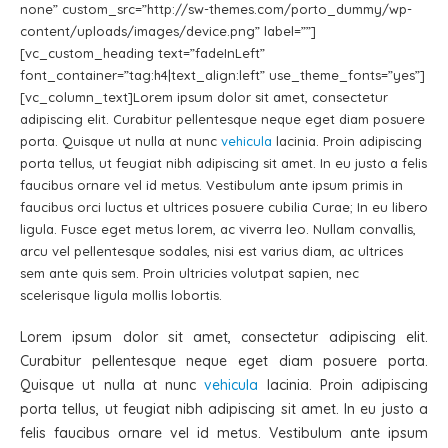
none” custom_src=”http://sw-themes.com/porto_dummy/wp-
content/uploads/images/device.png” label=””]
[vc_custom_heading text=”fadeInLeft”
font_container=”tag:h4|text_align:left” use_theme_fonts=”yes”]
[vc_column_text]Lorem ipsum dolor sit amet, consectetur
adipiscing elit. Curabitur pellentesque neque eget diam posuere
porta. Quisque ut nulla at nunc
vehicula
lacinia. Proin adipiscing
porta tellus, ut feugiat nibh adipiscing sit amet. In eu justo a felis
faucibus ornare vel id metus. Vestibulum ante ipsum primis in
faucibus orci luctus et ultrices posuere cubilia Curae; In eu libero
ligula. Fusce eget metus lorem, ac viverra leo. Nullam convallis,
arcu vel pellentesque sodales, nisi est varius diam, ac ultrices
sem ante quis sem. Proin ultricies volutpat sapien, nec
scelerisque ligula mollis lobortis.
Lorem ipsum dolor sit amet, consectetur adipiscing elit.
Curabitur pellentesque neque eget diam posuere porta.
Quisque ut nulla at nunc
vehicula
lacinia. Proin adipiscing
porta tellus, ut feugiat nibh adipiscing sit amet. In eu justo a
felis faucibus ornare vel id metus. Vestibulum ante ipsum