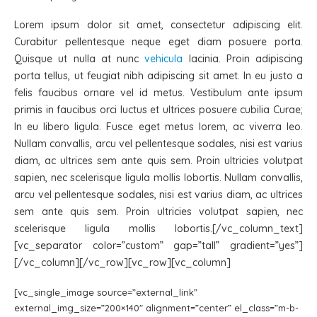
Lorem ipsum dolor sit amet, consectetur adipiscing elit.
Curabitur pellentesque neque eget diam posuere porta.
Quisque ut nulla at nunc
vehicula
lacinia. Proin adipiscing
porta tellus, ut feugiat nibh adipiscing sit amet. In eu justo a
felis faucibus ornare vel id metus. Vestibulum ante ipsum
primis in faucibus orci luctus et ultrices posuere cubilia Curae;
In eu libero ligula. Fusce eget metus lorem, ac viverra leo.
Nullam convallis, arcu vel pellentesque sodales, nisi est varius
diam, ac ultrices sem ante quis sem. Proin ultricies volutpat
sapien, nec scelerisque ligula mollis lobortis. Nullam convallis,
arcu vel pellentesque sodales, nisi est varius diam, ac ultrices
sem ante quis sem. Proin ultricies volutpat sapien, nec
scelerisque ligula mollis lobortis.[/vc_column_text]
[vc_separator color=”custom” gap=”tall” gradient=”yes”]
[/vc_column][/vc_row][vc_row][vc_column]
[vc_single_image source=”external_link”
external_img_size=”200×140″ alignment=”center” el_class=”m-b-