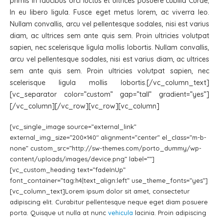
primis in faucibus orci luctus et ultrices posuere cubilia Curae;
In eu libero ligula. Fusce eget metus lorem, ac viverra leo.
Nullam convallis, arcu vel pellentesque sodales, nisi est varius
diam, ac ultrices sem ante quis sem. Proin ultricies volutpat
sapien, nec scelerisque ligula mollis lobortis. Nullam convallis,
arcu vel pellentesque sodales, nisi est varius diam, ac ultrices
sem ante quis sem. Proin ultricies volutpat sapien, nec
scelerisque ligula mollis lobortis.[/vc_column_text]
[vc_separator color=”custom” gap=”tall” gradient=”yes”]
[/vc_column][/vc_row][vc_row][vc_column]
[vc_single_image source=”external_link”
external_img_size=”200×140″ alignment=”center” el_class=”m-b-
none” custom_src=”http://sw-themes.com/porto_dummy/wp-
content/uploads/images/device.png” label=””]
[vc_custom_heading text=”fadeInUp”
font_container=”tag:h4|text_align:left” use_theme_fonts=”yes”]
[vc_column_text]Lorem ipsum dolor sit amet, consectetur
adipiscing elit. Curabitur pellentesque neque eget diam posuere
porta. Quisque ut nulla at nunc
vehicula
lacinia. Proin adipiscing