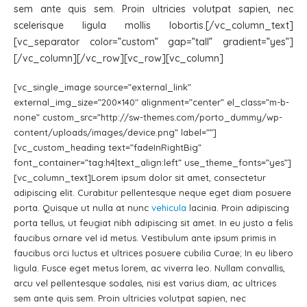
sem ante quis sem. Proin ultricies volutpat sapien, nec
scelerisque ligula mollis lobortis.[/vc_column_text]
[vc_separator color=”custom” gap=”tall” gradient=”yes”]
[/vc_column][/vc_row][vc_row][vc_column]
[vc_single_image source=”external_link”
external_img_size=”200×140″ alignment=”center” el_class=”m-b-
none” custom_src=”http://sw-themes.com/porto_dummy/wp-
content/uploads/images/device.png” label=””]
[vc_custom_heading text=”fadeInRightBig”
font_container=”tag:h4|text_align:left” use_theme_fonts=”yes”]
[vc_column_text]Lorem ipsum dolor sit amet, consectetur
adipiscing elit. Curabitur pellentesque neque eget diam posuere
porta. Quisque ut nulla at nunc
vehicula
lacinia. Proin adipiscing
porta tellus, ut feugiat nibh adipiscing sit amet. In eu justo a felis
faucibus ornare vel id metus. Vestibulum ante ipsum primis in
faucibus orci luctus et ultrices posuere cubilia Curae; In eu libero
ligula. Fusce eget metus lorem, ac viverra leo. Nullam convallis,
arcu vel pellentesque sodales, nisi est varius diam, ac ultrices
sem ante quis sem. Proin ultricies volutpat sapien, nec