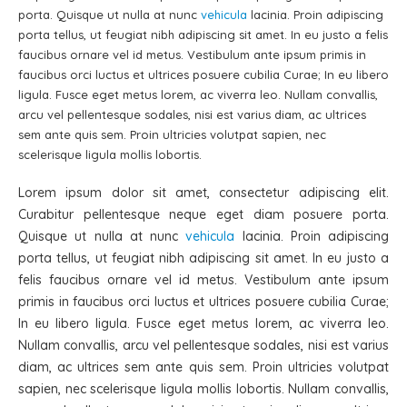
porta. Quisque ut nulla at nunc
vehicula
lacinia. Proin adipiscing
porta tellus, ut feugiat nibh adipiscing sit amet. In eu justo a felis
faucibus ornare vel id metus. Vestibulum ante ipsum primis in
faucibus orci luctus et ultrices posuere cubilia Curae; In eu libero
ligula. Fusce eget metus lorem, ac viverra leo. Nullam convallis,
arcu vel pellentesque sodales, nisi est varius diam, ac ultrices
sem ante quis sem. Proin ultricies volutpat sapien, nec
scelerisque ligula mollis lobortis.
Lorem ipsum dolor sit amet, consectetur adipiscing elit.
Curabitur pellentesque neque eget diam posuere porta.
Quisque ut nulla at nunc
vehicula
lacinia. Proin adipiscing
porta tellus, ut feugiat nibh adipiscing sit amet. In eu justo a
felis faucibus ornare vel id metus. Vestibulum ante ipsum
primis in faucibus orci luctus et ultrices posuere cubilia Curae;
In eu libero ligula. Fusce eget metus lorem, ac viverra leo.
Nullam convallis, arcu vel pellentesque sodales, nisi est varius
diam, ac ultrices sem ante quis sem. Proin ultricies volutpat
sapien, nec scelerisque ligula mollis lobortis. Nullam convallis,