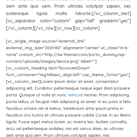
sem ante quis sem. Proin ultricies volutpat sapien, nec
scelerisque ligula mollis lobortis.[/vc_column_text]
[vc_separator color=”custom” gap=”tall” gradient=”yes”]
[/vc_column][/vc_row][vc_row][vc_column]
[vc_single_image source=”external_link”
external_img_size=”200×140″ alignment=”center” el_class=”m-b-
none” custom_src=”http://sw-themes.com/porto_dummy/wp-
content/uploads/images/device.png” label=””]
[vc_custom_heading text=”bounceInDown”
font_container=”tag:h4|text_align:left” use_theme_fonts=”yes”]
[vc_column_text]Lorem ipsum dolor sit amet, consectetur
adipiscing elit. Curabitur pellentesque neque eget diam posuere
porta. Quisque ut nulla at nunc
vehicula
lacinia. Proin adipiscing
porta tellus, ut feugiat nibh adipiscing sit amet. In eu justo a felis
faucibus ornare vel id metus. Vestibulum ante ipsum primis in
faucibus orci luctus et ultrices posuere cubilia Curae; In eu libero
ligula. Fusce eget metus lorem, ac viverra leo. Nullam convallis,
arcu vel pellentesque sodales, nisi est varius diam, ac ultrices
sem ante quis sem. Proin ultricies volutpat sapien, nec