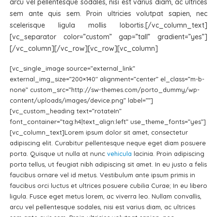
arcu vel pellentesque sodales, nisi est varius diam, ac ultrices
sem ante quis sem. Proin ultricies volutpat sapien, nec
scelerisque ligula mollis lobortis.[/vc_column_text]
[vc_separator color=”custom” gap=”tall” gradient=”yes”]
[/vc_column][/vc_row][vc_row][vc_column]
[vc_single_image source=”external_link”
external_img_size=”200×140″ alignment=”center” el_class=”m-b-
none” custom_src=”http://sw-themes.com/porto_dummy/wp-
content/uploads/images/device.png” label=””]
[vc_custom_heading text=”rotateIn”
font_container=”tag:h4|text_align:left” use_theme_fonts=”yes”]
[vc_column_text]Lorem ipsum dolor sit amet, consectetur
adipiscing elit. Curabitur pellentesque neque eget diam posuere
porta. Quisque ut nulla at nunc
vehicula
lacinia. Proin adipiscing
porta tellus, ut feugiat nibh adipiscing sit amet. In eu justo a felis
faucibus ornare vel id metus. Vestibulum ante ipsum primis in
faucibus orci luctus et ultrices posuere cubilia Curae; In eu libero
ligula. Fusce eget metus lorem, ac viverra leo. Nullam convallis,
arcu vel pellentesque sodales, nisi est varius diam, ac ultrices