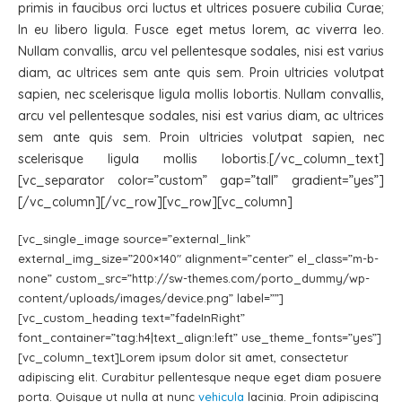
primis in faucibus orci luctus et ultrices posuere cubilia Curae;
In eu libero ligula. Fusce eget metus lorem, ac viverra leo.
Nullam convallis, arcu vel pellentesque sodales, nisi est varius
diam, ac ultrices sem ante quis sem. Proin ultricies volutpat
sapien, nec scelerisque ligula mollis lobortis. Nullam convallis,
arcu vel pellentesque sodales, nisi est varius diam, ac ultrices
sem ante quis sem. Proin ultricies volutpat sapien, nec
scelerisque ligula mollis lobortis.[/vc_column_text]
[vc_separator color=”custom” gap=”tall” gradient=”yes”]
[/vc_column][/vc_row][vc_row][vc_column]
[vc_single_image source=”external_link”
external_img_size=”200×140″ alignment=”center” el_class=”m-b-
none” custom_src=”http://sw-themes.com/porto_dummy/wp-
content/uploads/images/device.png” label=””]
[vc_custom_heading text=”fadeInRight”
font_container=”tag:h4|text_align:left” use_theme_fonts=”yes”]
[vc_column_text]Lorem ipsum dolor sit amet, consectetur
adipiscing elit. Curabitur pellentesque neque eget diam posuere
porta. Quisque ut nulla at nunc
vehicula
lacinia. Proin adipiscing