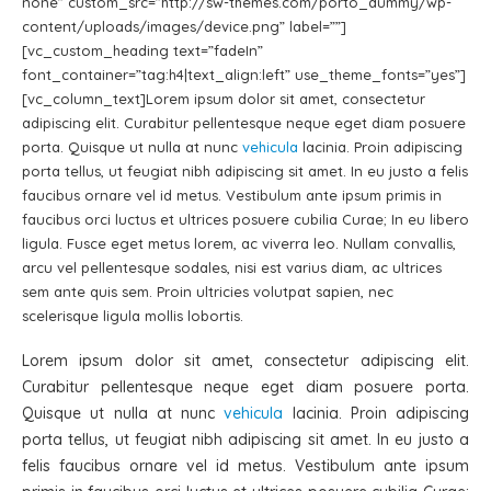
none” custom_src=”http://sw-themes.com/porto_dummy/wp-
content/uploads/images/device.png” label=””]
[vc_custom_heading text=”fadeIn”
font_container=”tag:h4|text_align:left” use_theme_fonts=”yes”]
[vc_column_text]Lorem ipsum dolor sit amet, consectetur
adipiscing elit. Curabitur pellentesque neque eget diam posuere
porta. Quisque ut nulla at nunc
vehicula
lacinia. Proin adipiscing
porta tellus, ut feugiat nibh adipiscing sit amet. In eu justo a felis
faucibus ornare vel id metus. Vestibulum ante ipsum primis in
faucibus orci luctus et ultrices posuere cubilia Curae; In eu libero
ligula. Fusce eget metus lorem, ac viverra leo. Nullam convallis,
arcu vel pellentesque sodales, nisi est varius diam, ac ultrices
sem ante quis sem. Proin ultricies volutpat sapien, nec
scelerisque ligula mollis lobortis.
Lorem ipsum dolor sit amet, consectetur adipiscing elit.
Curabitur pellentesque neque eget diam posuere porta.
Quisque ut nulla at nunc
vehicula
lacinia. Proin adipiscing
porta tellus, ut feugiat nibh adipiscing sit amet. In eu justo a
felis faucibus ornare vel id metus. Vestibulum ante ipsum