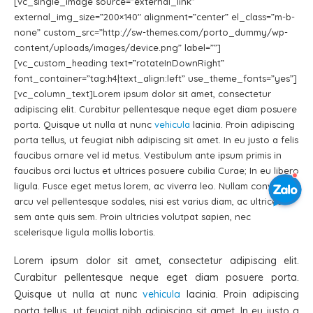
[vc_single_image source=”external_link”
external_img_size=”200×140″ alignment=”center” el_class=”m-b-
none” custom_src=”http://sw-themes.com/porto_dummy/wp-
content/uploads/images/device.png” label=””]
[vc_custom_heading text=”rotateInDownRight”
font_container=”tag:h4|text_align:left” use_theme_fonts=”yes”]
[vc_column_text]Lorem ipsum dolor sit amet, consectetur
adipiscing elit. Curabitur pellentesque neque eget diam posuere
porta. Quisque ut nulla at nunc
vehicula
lacinia. Proin adipiscing
porta tellus, ut feugiat nibh adipiscing sit amet. In eu justo a felis
faucibus ornare vel id metus. Vestibulum ante ipsum primis in
faucibus orci luctus et ultrices posuere cubilia Curae; In eu libero
ligula. Fusce eget metus lorem, ac viverra leo. Nullam convallis,
arcu vel pellentesque sodales, nisi est varius diam, ac ultrices
sem ante quis sem. Proin ultricies volutpat sapien, nec
scelerisque ligula mollis lobortis.
Lorem ipsum dolor sit amet, consectetur adipiscing elit.
Curabitur pellentesque neque eget diam posuere porta.
Quisque ut nulla at nunc
vehicula
lacinia. Proin adipiscing
porta tellus, ut feugiat nibh adipiscing sit amet. In eu justo a