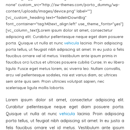
none” custom_src=”http://sw-themes.com/porto_dummy/wp-
content/uploads/images/device.png” label=””]
[vc_custom_heading text=”fadeInDownBig”
font_container=”tag:h4|text_align:left” use_theme_fonts=”yes”]
[vc_column_text]Lorem ipsum dolor sit amet, consectetur
adipiscing elit. Curabitur pellentesque neque eget diam posuere
porta. Quisque ut nulla at nunc
vehicula
lacinia. Proin adipiscing
porta tellus, ut feugiat nibh adipiscing sit amet. In eu justo a felis
faucibus ornare vel id metus. Vestibulum ante ipsum primis in
faucibus orci luctus et ultrices posuere cubilia Curae; In eu libero
ligula. Fusce eget metus lorem, ac viverra leo. Nullam convallis,
arcu vel pellentesque sodales, nisi est varius diam, ac ultrices
sem ante quis sem. Proin ultricies volutpat sapien, nec
scelerisque ligula mollis lobortis.
Lorem ipsum dolor sit amet, consectetur adipiscing elit.
Curabitur pellentesque neque eget diam posuere porta.
Quisque ut nulla at nunc
vehicula
lacinia. Proin adipiscing
porta tellus, ut feugiat nibh adipiscing sit amet. In eu justo a
felis faucibus ornare vel id metus. Vestibulum ante ipsum