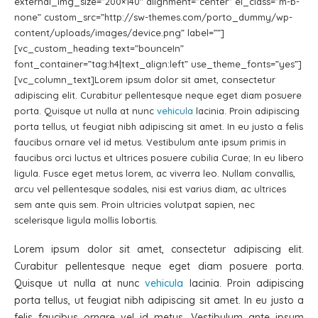
external_img_size=”200×140″ alignment=”center” el_class=”m-b-
none” custom_src=”http://sw-themes.com/porto_dummy/wp-
content/uploads/images/device.png” label=””]
[vc_custom_heading text=”bounceIn”
font_container=”tag:h4|text_align:left” use_theme_fonts=”yes”]
[vc_column_text]Lorem ipsum dolor sit amet, consectetur
adipiscing elit. Curabitur pellentesque neque eget diam posuere
porta. Quisque ut nulla at nunc
vehicula
lacinia. Proin adipiscing
porta tellus, ut feugiat nibh adipiscing sit amet. In eu justo a felis
faucibus ornare vel id metus. Vestibulum ante ipsum primis in
faucibus orci luctus et ultrices posuere cubilia Curae; In eu libero
ligula. Fusce eget metus lorem, ac viverra leo. Nullam convallis,
arcu vel pellentesque sodales, nisi est varius diam, ac ultrices
sem ante quis sem. Proin ultricies volutpat sapien, nec
scelerisque ligula mollis lobortis.
Lorem ipsum dolor sit amet, consectetur adipiscing elit.
Curabitur pellentesque neque eget diam posuere porta.
Quisque ut nulla at nunc
vehicula
lacinia. Proin adipiscing
porta tellus, ut feugiat nibh adipiscing sit amet. In eu justo a
felis faucibus ornare vel id metus. Vestibulum ante ipsum