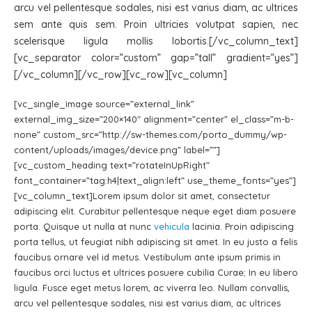
arcu vel pellentesque sodales, nisi est varius diam, ac ultrices
sem ante quis sem. Proin ultricies volutpat sapien, nec
scelerisque ligula mollis lobortis.[/vc_column_text]
[vc_separator color=”custom” gap=”tall” gradient=”yes”]
[/vc_column][/vc_row][vc_row][vc_column]
[vc_single_image source=”external_link”
external_img_size=”200×140″ alignment=”center” el_class=”m-b-
none” custom_src=”http://sw-themes.com/porto_dummy/wp-
content/uploads/images/device.png” label=””]
[vc_custom_heading text=”rotateInUpRight”
font_container=”tag:h4|text_align:left” use_theme_fonts=”yes”]
[vc_column_text]Lorem ipsum dolor sit amet, consectetur
adipiscing elit. Curabitur pellentesque neque eget diam posuere
porta. Quisque ut nulla at nunc
vehicula
lacinia. Proin adipiscing
porta tellus, ut feugiat nibh adipiscing sit amet. In eu justo a felis
faucibus ornare vel id metus. Vestibulum ante ipsum primis in
faucibus orci luctus et ultrices posuere cubilia Curae; In eu libero
ligula. Fusce eget metus lorem, ac viverra leo. Nullam convallis,
arcu vel pellentesque sodales, nisi est varius diam, ac ultrices