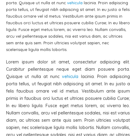
porta. Quisque ut nulla at nunc
vehicula
lacinia. Proin adipiscing
porta tellus, ut feugiat nibh adipiscing sit amet. In eu justo a felis
faucibus ornare vel id metus. Vestibulum ante ipsum primis in
faucibus orci luctus et ultrices posuere cubilia Curae; In eu libero
ligula. Fusce eget metus lorem, ac viverra leo. Nullam convallis,
arcu vel pellentesque sodales, nisi est varius diam, ac ultrices
sem ante quis sem. Proin ultricies volutpat sapien, nec
scelerisque ligula mollis lobortis.
Lorem ipsum dolor sit amet, consectetur adipiscing elit.
Curabitur pellentesque neque eget diam posuere porta.
Quisque ut nulla at nunc
vehicula
lacinia. Proin adipiscing
porta tellus, ut feugiat nibh adipiscing sit amet. In eu justo a
felis faucibus ornare vel id metus. Vestibulum ante ipsum
primis in faucibus orci luctus et ultrices posuere cubilia Curae;
In eu libero ligula. Fusce eget metus lorem, ac viverra leo.
Nullam convallis, arcu vel pellentesque sodales, nisi est varius
diam, ac ultrices sem ante quis sem. Proin ultricies volutpat
sapien, nec scelerisque ligula mollis lobortis. Nullam convallis,
arcu vel pellentesque sodales, nisi est varius diam, ac ultrices