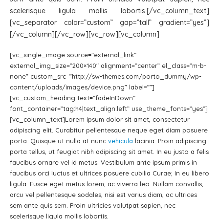
scelerisque ligula mollis lobortis.[/vc_column_text]
[vc_separator color=”custom” gap=”tall” gradient=”yes”]
[/vc_column][/vc_row][vc_row][vc_column]
[vc_single_image source=”external_link”
external_img_size=”200×140″ alignment=”center” el_class=”m-b-
none” custom_src=”http://sw-themes.com/porto_dummy/wp-
content/uploads/images/device.png” label=””]
[vc_custom_heading text=”fadeInDown”
font_container=”tag:h4|text_align:left” use_theme_fonts=”yes”]
[vc_column_text]Lorem ipsum dolor sit amet, consectetur
adipiscing elit. Curabitur pellentesque neque eget diam posuere
porta. Quisque ut nulla at nunc
vehicula
lacinia. Proin adipiscing
porta tellus, ut feugiat nibh adipiscing sit amet. In eu justo a felis
faucibus ornare vel id metus. Vestibulum ante ipsum primis in
faucibus orci luctus et ultrices posuere cubilia Curae; In eu libero
ligula. Fusce eget metus lorem, ac viverra leo. Nullam convallis,
arcu vel pellentesque sodales, nisi est varius diam, ac ultrices
sem ante quis sem. Proin ultricies volutpat sapien, nec
scelerisque ligula mollis lobortis.