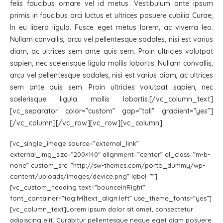
felis faucibus ornare vel id metus. Vestibulum ante ipsum
primis in faucibus orci luctus et ultrices posuere cubilia Curae;
In eu libero ligula. Fusce eget metus lorem, ac viverra leo.
Nullam convallis, arcu vel pellentesque sodales, nisi est varius
diam, ac ultrices sem ante quis sem. Proin ultricies volutpat
sapien, nec scelerisque ligula mollis lobortis. Nullam convallis,
arcu vel pellentesque sodales, nisi est varius diam, ac ultrices
sem ante quis sem. Proin ultricies volutpat sapien, nec
scelerisque ligula mollis lobortis.[/vc_column_text]
[vc_separator color=”custom” gap=”tall” gradient=”yes”]
[/vc_column][/vc_row][vc_row][vc_column]
[vc_single_image source=”external_link”
external_img_size=”200×140″ alignment=”center” el_class=”m-b-
none” custom_src=”http://sw-themes.com/porto_dummy/wp-
content/uploads/images/device.png” label=””]
[vc_custom_heading text=”bounceInRight”
font_container=”tag:h4|text_align:left” use_theme_fonts=”yes”]
[vc_column_text]Lorem ipsum dolor sit amet, consectetur
adipiscing elit. Curabitur pellentesque neque eget diam posuere