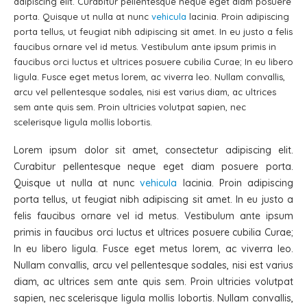
adipiscing elit. Curabitur pellentesque neque eget diam posuere
porta. Quisque ut nulla at nunc
vehicula
lacinia. Proin adipiscing
porta tellus, ut feugiat nibh adipiscing sit amet. In eu justo a felis
faucibus ornare vel id metus. Vestibulum ante ipsum primis in
faucibus orci luctus et ultrices posuere cubilia Curae; In eu libero
ligula. Fusce eget metus lorem, ac viverra leo. Nullam convallis,
arcu vel pellentesque sodales, nisi est varius diam, ac ultrices
sem ante quis sem. Proin ultricies volutpat sapien, nec
scelerisque ligula mollis lobortis.
Lorem ipsum dolor sit amet, consectetur adipiscing elit.
Curabitur pellentesque neque eget diam posuere porta.
Quisque ut nulla at nunc
vehicula
lacinia. Proin adipiscing
porta tellus, ut feugiat nibh adipiscing sit amet. In eu justo a
felis faucibus ornare vel id metus. Vestibulum ante ipsum
primis in faucibus orci luctus et ultrices posuere cubilia Curae;
In eu libero ligula. Fusce eget metus lorem, ac viverra leo.
Nullam convallis, arcu vel pellentesque sodales, nisi est varius
diam, ac ultrices sem ante quis sem. Proin ultricies volutpat
sapien, nec scelerisque ligula mollis lobortis. Nullam convallis,