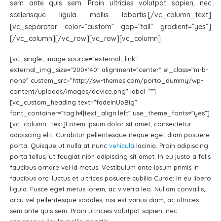
sem ante quis sem. Proin ultricies volutpat sapien, nec
scelerisque ligula mollis lobortis.[/vc_column_text]
[vc_separator color=”custom” gap=”tall” gradient=”yes”]
[/vc_column][/vc_row][vc_row][vc_column]
[vc_single_image source=”external_link”
external_img_size=”200×140″ alignment=”center” el_class=”m-b-
none” custom_src=”http://sw-themes.com/porto_dummy/wp-
content/uploads/images/device.png” label=””]
[vc_custom_heading text=”fadeInUpBig”
font_container=”tag:h4|text_align:left” use_theme_fonts=”yes”]
[vc_column_text]Lorem ipsum dolor sit amet, consectetur
adipiscing elit. Curabitur pellentesque neque eget diam posuere
porta. Quisque ut nulla at nunc
vehicula
lacinia. Proin adipiscing
porta tellus, ut feugiat nibh adipiscing sit amet. In eu justo a felis
faucibus ornare vel id metus. Vestibulum ante ipsum primis in
faucibus orci luctus et ultrices posuere cubilia Curae; In eu libero
ligula. Fusce eget metus lorem, ac viverra leo. Nullam convallis,
arcu vel pellentesque sodales, nisi est varius diam, ac ultrices
sem ante quis sem. Proin ultricies volutpat sapien, nec