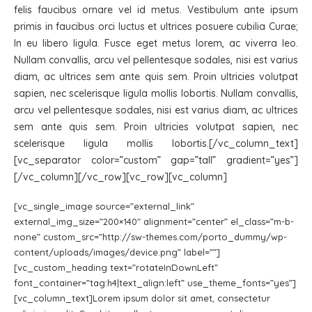
felis faucibus ornare vel id metus. Vestibulum ante ipsum
primis in faucibus orci luctus et ultrices posuere cubilia Curae;
In eu libero ligula. Fusce eget metus lorem, ac viverra leo.
Nullam convallis, arcu vel pellentesque sodales, nisi est varius
diam, ac ultrices sem ante quis sem. Proin ultricies volutpat
sapien, nec scelerisque ligula mollis lobortis. Nullam convallis,
arcu vel pellentesque sodales, nisi est varius diam, ac ultrices
sem ante quis sem. Proin ultricies volutpat sapien, nec
scelerisque ligula mollis lobortis.[/vc_column_text]
[vc_separator color=”custom” gap=”tall” gradient=”yes”]
[/vc_column][/vc_row][vc_row][vc_column]
[vc_single_image source=”external_link”
external_img_size=”200×140″ alignment=”center” el_class=”m-b-
none” custom_src=”http://sw-themes.com/porto_dummy/wp-
content/uploads/images/device.png” label=””]
[vc_custom_heading text=”rotateInDownLeft”
font_container=”tag:h4|text_align:left” use_theme_fonts=”yes”]
[vc_column_text]Lorem ipsum dolor sit amet, consectetur