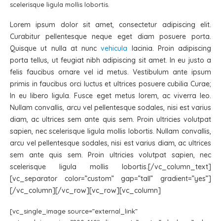
scelerisque ligula mollis lobortis.
Lorem ipsum dolor sit amet, consectetur adipiscing elit.
Curabitur pellentesque neque eget diam posuere porta.
Quisque ut nulla at nunc
vehicula
lacinia. Proin adipiscing
porta tellus, ut feugiat nibh adipiscing sit amet. In eu justo a
felis faucibus ornare vel id metus. Vestibulum ante ipsum
primis in faucibus orci luctus et ultrices posuere cubilia Curae;
In eu libero ligula. Fusce eget metus lorem, ac viverra leo.
Nullam convallis, arcu vel pellentesque sodales, nisi est varius
diam, ac ultrices sem ante quis sem. Proin ultricies volutpat
sapien, nec scelerisque ligula mollis lobortis. Nullam convallis,
arcu vel pellentesque sodales, nisi est varius diam, ac ultrices
sem ante quis sem. Proin ultricies volutpat sapien, nec
scelerisque ligula mollis lobortis.[/vc_column_text]
[vc_separator color=”custom” gap=”tall” gradient=”yes”]
[/vc_column][/vc_row][vc_row][vc_column]
[vc_single_image source=”external_link”