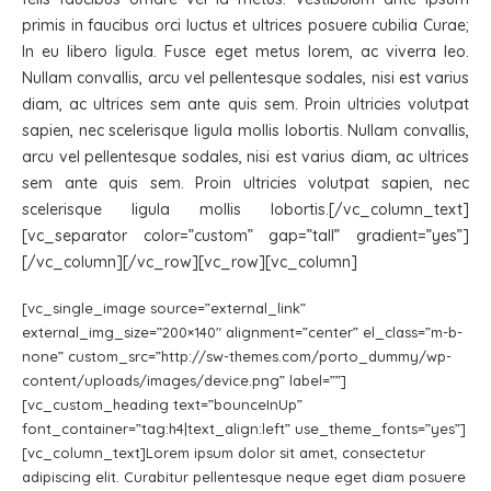
primis in faucibus orci luctus et ultrices posuere cubilia Curae;
In eu libero ligula. Fusce eget metus lorem, ac viverra leo.
Nullam convallis, arcu vel pellentesque sodales, nisi est varius
diam, ac ultrices sem ante quis sem. Proin ultricies volutpat
sapien, nec scelerisque ligula mollis lobortis. Nullam convallis,
arcu vel pellentesque sodales, nisi est varius diam, ac ultrices
sem ante quis sem. Proin ultricies volutpat sapien, nec
scelerisque ligula mollis lobortis.[/vc_column_text]
[vc_separator color=”custom” gap=”tall” gradient=”yes”]
[/vc_column][/vc_row][vc_row][vc_column]
[vc_single_image source=”external_link”
external_img_size=”200×140″ alignment=”center” el_class=”m-b-
none” custom_src=”http://sw-themes.com/porto_dummy/wp-
content/uploads/images/device.png” label=””]
[vc_custom_heading text=”bounceInUp”
font_container=”tag:h4|text_align:left” use_theme_fonts=”yes”]
[vc_column_text]Lorem ipsum dolor sit amet, consectetur
adipiscing elit. Curabitur pellentesque neque eget diam posuere